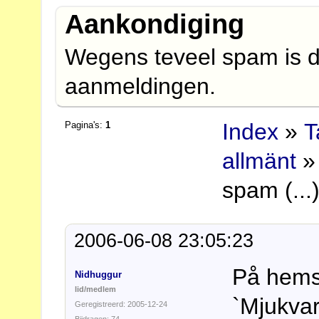
Aankondiging
Wegens teveel spam is d
aanmeldingen.
Index
»
T
Pagina's:
1
allmänt
»
spam (...)
2006-06-08 23:05:23
På hemsi
Nidhuggur
lid/medlem
`Mjukva
Geregistreerd: 2005-12-24