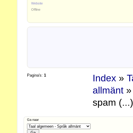
Website
Offline
Index
»
T
Pagina's:
1
allmänt
»
spam (...)
Ga naar