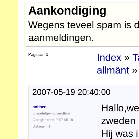
Aankondiging
Wegens teveel spam is d
aanmeldingen.
Index
»
T
Pagina's:
1
allmänt
» 
2007-05-19 20:40:00
Hallo,wee
snitser
juniorlid/juniormedlem
zweden 
Geregistreerd: 2007-05-19
Bijdragen: 1
Hij was 