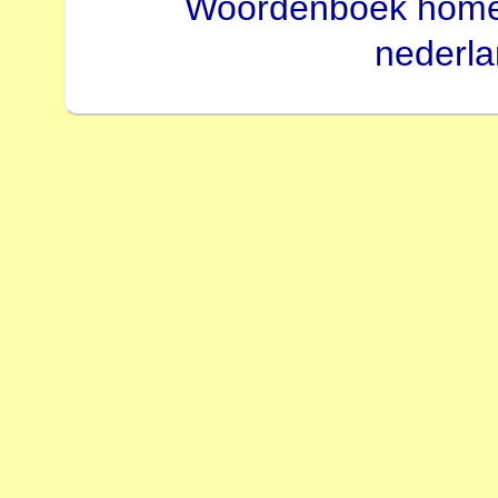
Woordenboek hom
nederl