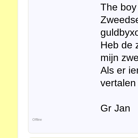
The boy 
Zweedse
guldbyx
Heb de 
mijn zw
Als er ie
vertalen
Gr Jan
Offline