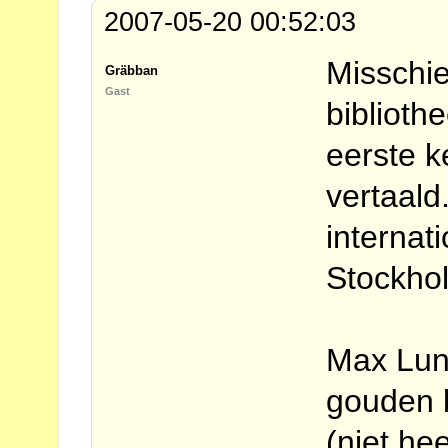
2007-05-20 00:52:03
Misschie
Gräbban
Gast
biblioth
eerste k
vertaald
internati
Stockh
Max Lun
gouden 
(niet he