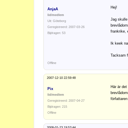
Hej!
AnjaA
lid/medlem
Jag skulle
Uit: Göteborg
brevlådorn
Geregistreerd: 2007-03-26
frankrike,
Bijdragen: 53
Ik keek na
Tacksam f
Offline
2007-12-10 22:59:48
Här är det
Pix
brevlådorn
lid/medlem
författare
Geregistreerd: 2007-04-27
Bijdragen: 215
Offline
2008-01-23 19:53:44