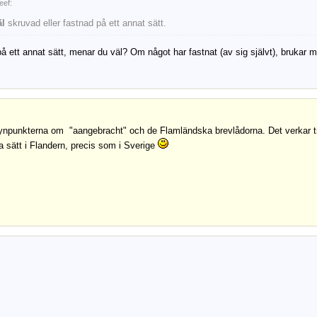
eef:
äl
skruvad eller fastnad på ett annat sätt.
å ett annat sätt, menar du väl? Om något har fastnat (av sig självt), brukar 
ynpunkterna om "aangebracht" och de Flamländska brevlådorna. Det verkar trot
ika sätt i Flandern, precis som i Sverige