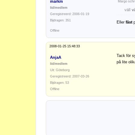
markm
Margo schr
lid/medlem
väll
v
Geregistreerd: 2006-01-19
Bijdragen: 351
Eller
fäst
p
Offline
2008-01-25 15:48:33
Tack för s
AnjaA
på lite ol
lid/medlem
Uit: Göteborg
Geregistreerd: 2007-03-26
Bijdragen: 53
Offline