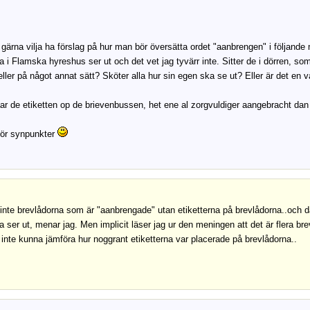
 gärna vilja ha förslag på hur man bör översätta ordet "aanbrengen" i följande 
a i Flamska hyreshus ser ut och det vet jag tyvärr inte. Sitter de i dörren, so
 eller på något annat sätt? Sköter alla hur sin egen ska se ut? Eller är det e
ar de etiketten op de brievenbussen, het ene al zorgvuldiger aangebracht dan
ör synpunkter
 inte brevlådorna som är "aanbrengade" utan etiketterna på brevlådorna..och därf
a ser ut, menar jag. Men implicit läser jag ur den meningen att det är flera bre
n inte kunna jämföra hur noggrant etiketterna var placerade på brevlådorna..