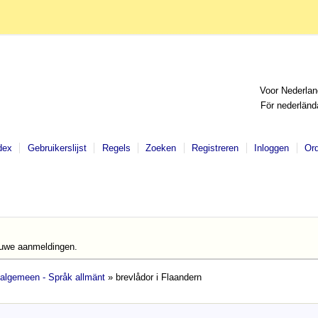
Voor Nederlan
För nederländ
dex
Gebruikerslijst
Regels
Zoeken
Registreren
Inloggen
Or
euwe aanmeldingen.
 algemeen - Språk allmänt
» brevlådor i Flaandern