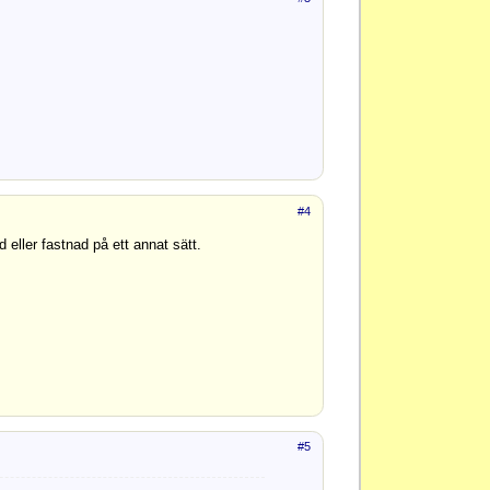
#4
d eller fastnad på ett annat sätt.
#5