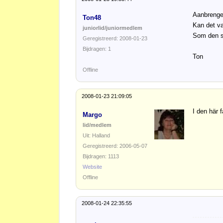
Aanbrenge
Ton48
Kan det va
juniorlid/juniormedlem
Som den s
Geregistreerd: 2008-01-23
Bijdragen: 1
Ton
Offline
2008-01-23 21:09:05
I den här f
Margo
lid/medlem
Uit: Halland
Geregistreerd: 2006-05-07
Bijdragen: 1113
Website
Offline
2008-01-24 22:35:55