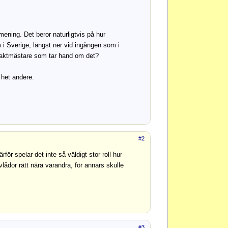
mening. Det beror naturligtvis på hur
m i Sverige, längst ner vid ingången som i
n vaktmästare som tar hand om det?
 het andere.
#2
ör spelar det inte så väldigt stor roll hur
vlådor rätt nära varandra, för annars skulle
#3