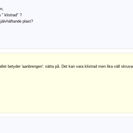
n,
 " klistrad" ?
jälvhäftande plast?
allet betyder 'aanbrengen': sätta på. Det kan vara klistrad men lika väll skruva