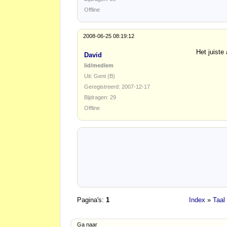
Offline
2008-06-25 08:19:12
Het juiste
David
lid/medlem
Uit: Gent (B)
Geregistreerd: 2007-12-17
Bijdragen: 29
Offline
Pagina's:
1
Index
»
Taal
Ga naar