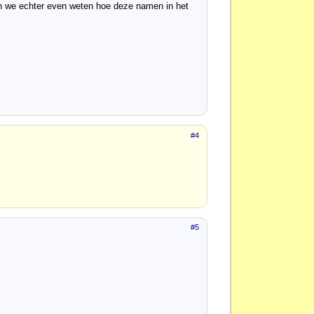
len we echter even weten hoe deze namen in het
#4
#5