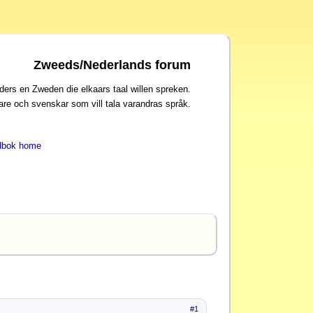
Zweeds/Nederlands forum
ders en Zweden die elkaars taal willen spreken.
are och svenskar som vill tala varandras språk.
dbok home
#1