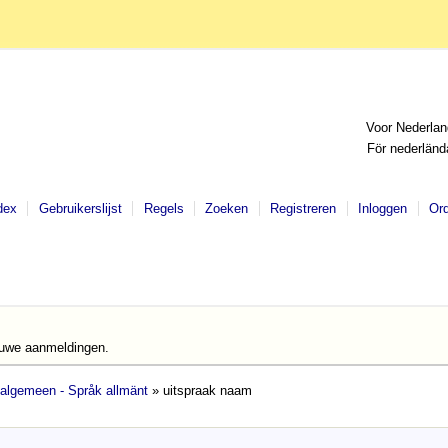
Voor Nederlan
För nederländ
dex
Gebruikerslijst
Regels
Zoeken
Registreren
Inloggen
Or
euwe aanmeldingen.
 algemeen - Språk allmänt
» uitspraak naam