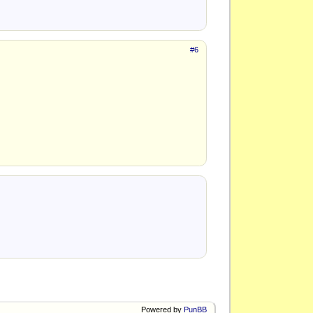
#6
Powered by
PunBB