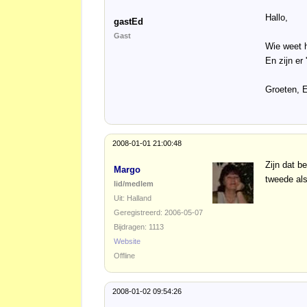
Hallo,
gastEd
Gast
Wie weet h
En zijn er
Groeten, 
2008-01-01 21:00:48
Zijn dat b
Margo
tweede als
lid/medlem
Uit: Halland
Geregistreerd: 2006-05-07
Bijdragen: 1113
Website
Offline
2008-01-02 09:54:26