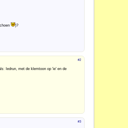
 schoen
)?
#2
s: Iedrun, met de klemtoon op 'ie' en de
#3