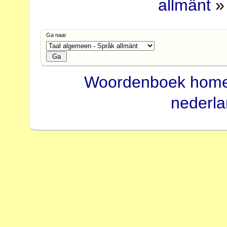
allmänt
» 
Ga naar
Woordenboek hom
nederl