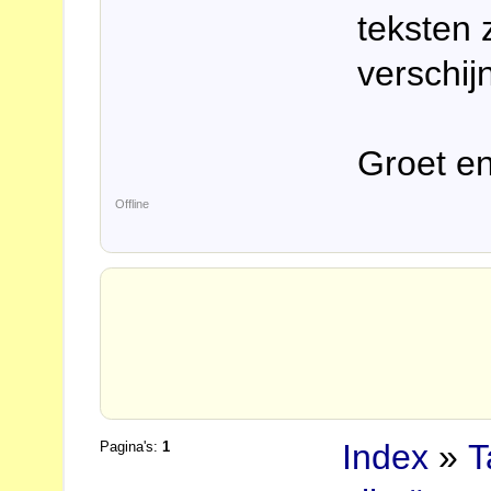
teksten 
verschij
Groet e
Offline
Index
»
T
Pagina's:
1