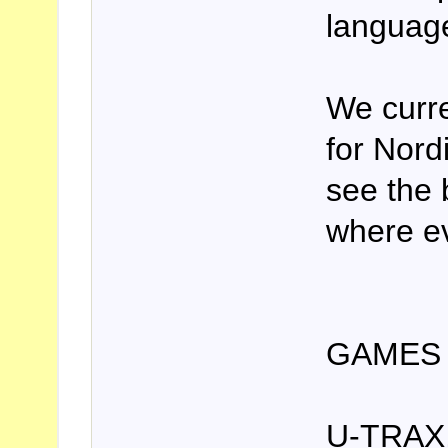
languag
We curre
for Nord
see the 
where e
GAMES 
U-TRAX,