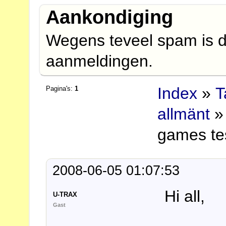
Aankondiging
Wegens teveel spam is d
aanmeldingen.
Index
»
T
Pagina's:
1
allmänt
»
games te
2008-06-05 01:07:53
Hi all,
U-TRAX
Gast