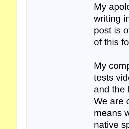
My apolo
writing i
post is 
of this f
My comp
tests vi
and the 
We are c
means we
native s