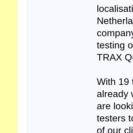
localisa
Netherla
company 
testing
TRAX Qu
With 19 
already 
are look
testers 
of our c