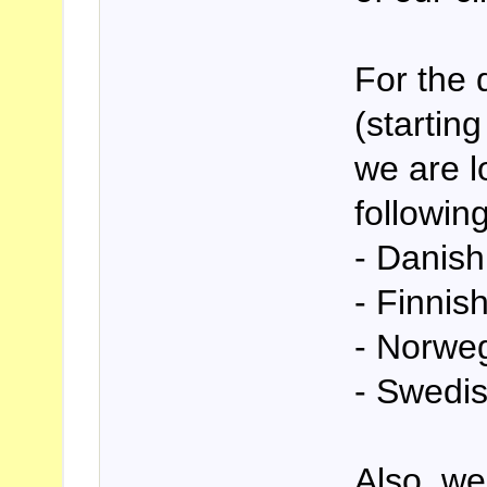
For the 
(startin
we are l
followin
- Danish
- Finnis
- Norwe
- Swedi
Also, we