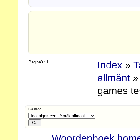
Index
»
T
Pagina's:
1
allmänt
»
games te
Ga naar
Woordenboek hom