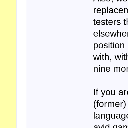
replacem
testers 
elsewher
position 
with, wi
nine mo
If you a
(former)
language
avid gam