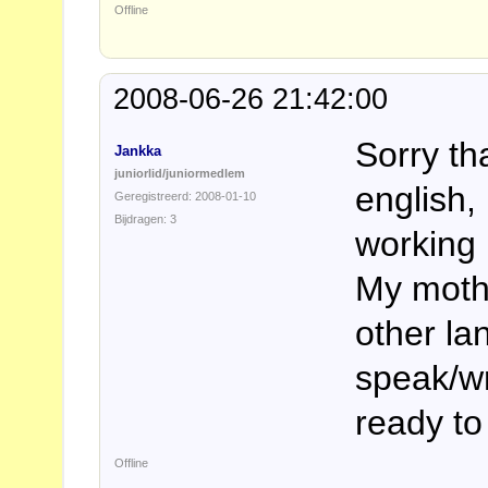
Offline
2008-06-26 21:42:00
Sorry th
Jankka
juniorlid/juniormedlem
english, 
Geregistreerd: 2008-01-10
Bijdragen: 3
working 
My moth
other la
speak/wr
ready t
Offline