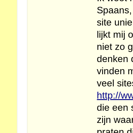
Spaans, 
site uni
lijkt mij
niet zo 
denken d
vinden mo
veel site
http://
die een 
zijn waa
praten d