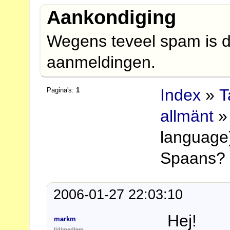
Aankondiging
Wegens teveel spam is d
aanmeldingen.
Index
»
T
Pagina's:
1
allmänt
» 
language)
Spaans?
2006-01-27 22:03:10
Hej!
markm
lid/medlem