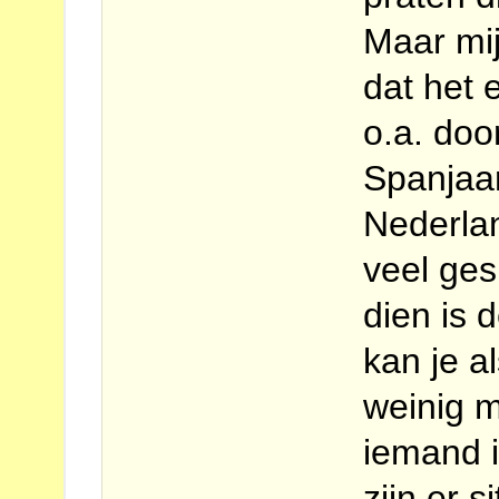
Maar mij
dat het 
o.a. doo
Spanjaar
Nederlan
veel ge
dien is 
kan je a
weinig 
iemand i
zijn er s