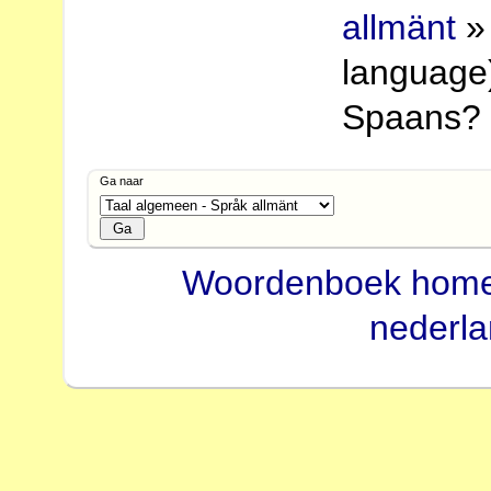
allmänt
» 
language)
Spaans?
Ga naar
Woordenboek hom
nederl