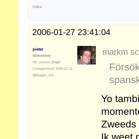
Offline
2006-01-27 23:41:04
pieter
markm sc
lid/medlem
Uit: Leuven, België
Försök
Geregistreerd: 2006-01-11
Bijdragen: 611
spans
Yo tamb
momente
Zweeds a
Ik weet 