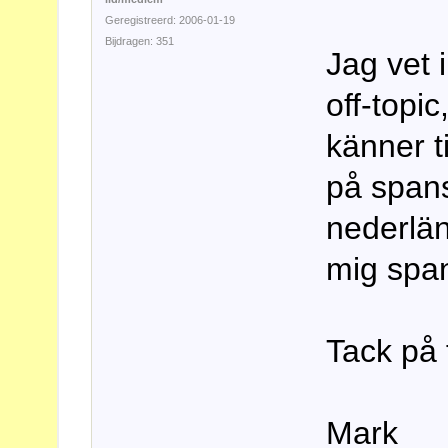
Geregistreerd: 2006-01-19
Bijdragen: 351
Jag vet 
off-topi
känner t
på spans
nederlän
mig spa
Tack på 
Mark