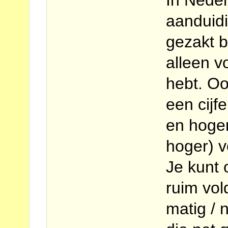
In Neder
aanduidi
gezakt b
alleen 
hebt. Oo
een cijf
en hoger
hoger) v
Je kunt
ruim vol
matig / 