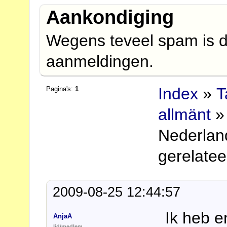
Aankondiging
Wegens teveel spam is d
aanmeldingen.
Index
»
T
Pagina's:
1
allmänt
» 
Nederlan
gerelate
2009-08-25 12:44:57
Ik heb e
AnjaA
lid/medlem