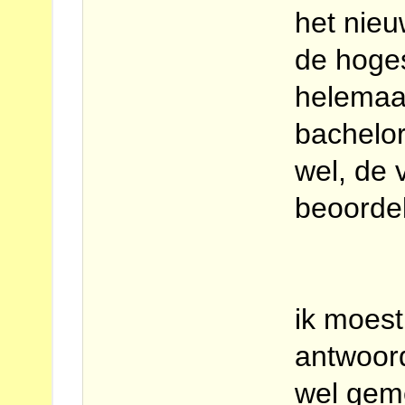
het nie
de hoges
helemaal
bachelor
wel, de 
beoordel
ik moest
antwoor
wel geme