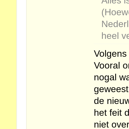
Alles i
(Hoewe
Neder
heel v
Volgens 
Vooral o
nogal wa
geweest
de nieuw
het feit
niet ov