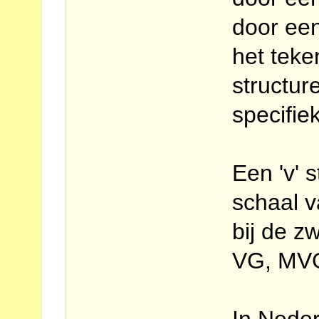
door een
het tek
structur
specifie
Een 'v' 
schaal v
bij de 
VG, MV