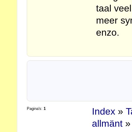
taal vee
meer sy
enzo.
Index
»
T
Pagina's:
1
allmänt
» 