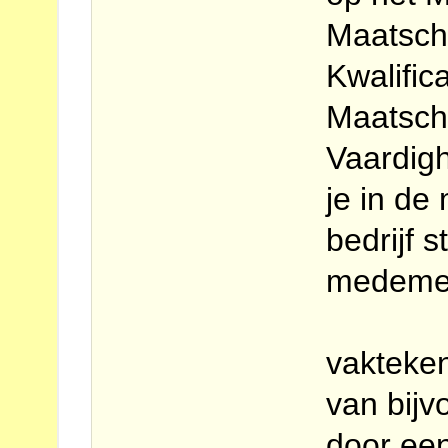
Maatscha
Kwalific
Maatscha
Vaardigh
je in de
bedrijf 
medeme
vakteke
van bijv
door een