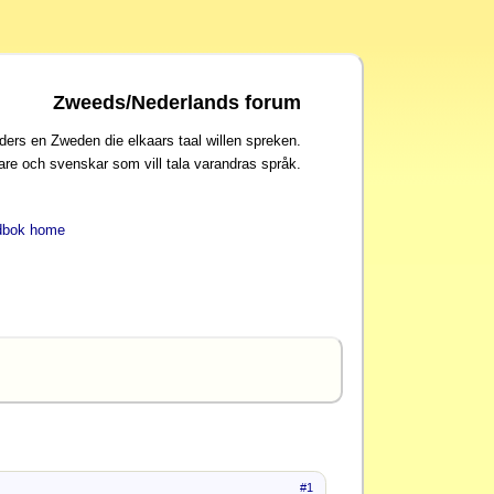
Zweeds/Nederlands forum
ders en Zweden die elkaars taal willen spreken.
are och svenskar som vill tala varandras språk.
dbok home
#1