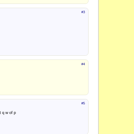
#3
#4
#5
t q w of p