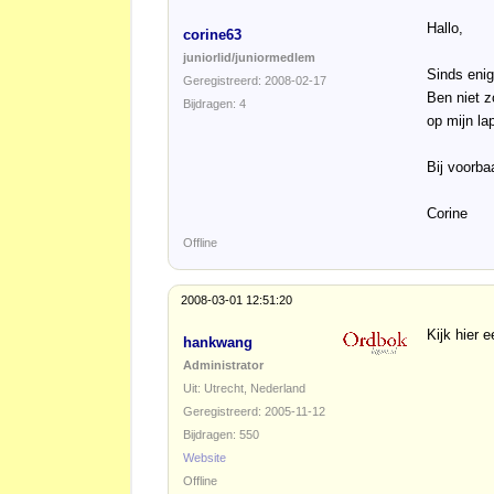
Hallo,
corine63
juniorlid/juniormedlem
Sinds enig
Geregistreerd: 2008-02-17
Ben niet z
Bijdragen: 4
op mijn la
Bij voorbaa
Corine
Offline
2008-03-01 12:51:20
Kijk hier 
hankwang
Administrator
Uit: Utrecht, Nederland
Geregistreerd: 2005-11-12
Bijdragen: 550
Website
Offline