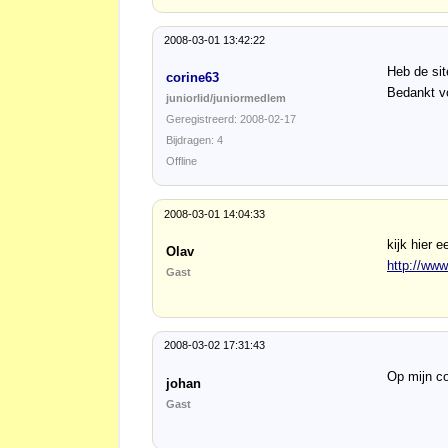
2008-03-01 13:42:22
Heb de sit
corine63
Bedankt vo
juniorlid/juniormedlem
Geregistreerd: 2008-02-17
Bijdragen: 4
Offline
2008-03-01 14:04:33
kijk hier e
Olav
http://www
Gast
2008-03-02 17:31:43
Op mijn co
johan
Gast