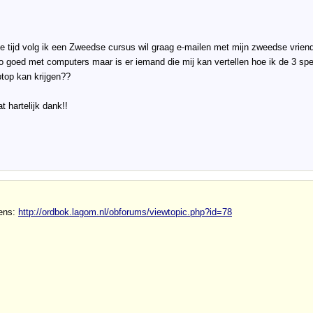
e tijd volg ik een Zweedse cursus wil graag e-mailen met mijn zweedse vrien
o goed met computers maar is er iemand die mij kan vertellen hoe ik de 3 spe
ptop kan krijgen??
t hartelijk dank!!
eens:
http://ordbok.lagom.nl/obforums/viewtopic.php?id=78