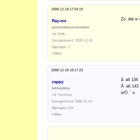
2008-12-18 17:54:19
Zo, dat is
Ray-me
juniorlid/juniormedlem
Uit: Delft
Geregistreerd: 2008-12-18
Bijdragen: 1
Offline
2008-12-18 18:17:23
å: alt 134
zappy
Å: alt 143
lid/medlem
ö/Ö: ¨ o
Uit: Turnhout
Geregistreerd: 2006-11-24
Bijdragen: 134
Offline