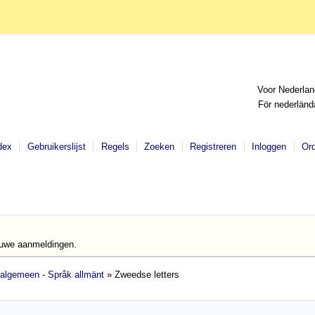
Voor Nederlan
För nederländ
dex
Gebruikerslijst
Regels
Zoeken
Registreren
Inloggen
Or
euwe aanmeldingen.
 algemeen - Språk allmänt
» Zweedse letters