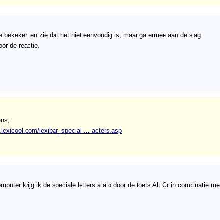
e bekeken en zie dat het niet eenvoudig is, maar ga ermee aan de slag.
or de reactie.
ens;
.lexicool.com/lexibar_special … acters.asp
mputer krijg ik de speciale letters ä å ö door de toets Alt Gr in combinatie me