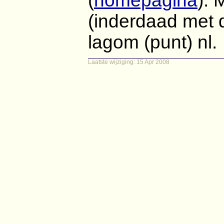
(
homepagina
). 
(inderdaad met d
lagom (punt) nl.
Laatste wijziging: 15 Apr 2008