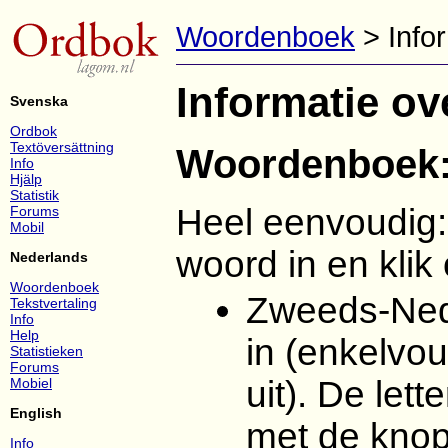
Woordenboek
> Info
Informatie ov
Svenska
Ordbok
Textöversättning
Woordenboek: 
Info
Hjälp
Statistik
Heel eenvoudig:
Forums
Mobil
woord in en klik
Nederlands
Woordenboek
Zweeds-Nede
Tekstvertaling
Info
Help
in (enkelvo
Statistieken
Forums
uit). De let
Mobiel
English
met de kno
Info