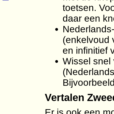
toetsen. Voo
daar een kno
Nederlands
(enkelvoud 
en infinitie
Wissel snel
(Nederland
Bijvoorbeel
Vertalen Zwee
Er is ook een m