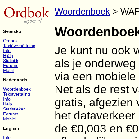
Woordenboek
> WA
Woordenboek
Svenska
Ordbok
Textöversättning
Je kunt nu ook
Info
Hjälp
als je onderweg
Statistik
Forums
Mobil
via een mobiele
Nederlands
Net als de rest v
Woordenboek
Tekstvertaling
gratis, afgezien
Info
Help
Statistieken
het dataverkee
Forums
Mobiel
de €0,003 en €0
English
Info