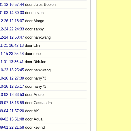
01-12 16:57:44
door Jules Beelen
01-03 14:30:33
door lieven
12-26 12:18:07
door Margo
12-24 22:24:33
door zappy
12-14 12:50:47
door hankwang
11-21 16:42:18
door Elin
11-15 23:25:48
door reno
11-01 13:36:41
door DirkJan
10-23 13:25:45
door hankwang
10-16 12:27:39
door harry73
10-16 12:25:17
door harry73
10-02 18:33:53
door Andre
09-07 18:16:59
door Cassandra
09-04 21:57:20
door AK
09-02 15:51:48
door Aqua
09-01 22:21:58
door kevind