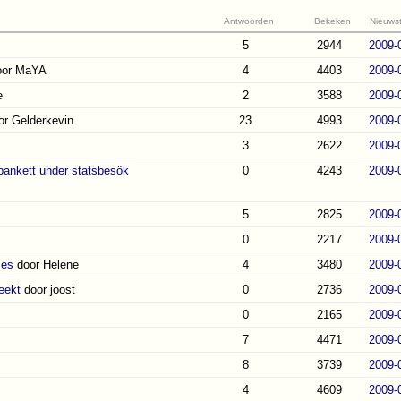
Antwoorden
Bekeken
Nieuwst
5
2944
2009-
oor MaYA
4
4403
2009-
e
2
3588
2009-
or Gelderkevin
23
4993
2009-
3
2622
2009-
bankett under statsbesök
0
4243
2009-
5
2825
2009-
0
2217
2009-
ses
door Helene
4
3480
2009-
eekt
door joost
0
2736
2009-
0
2165
2009-
7
4471
2009-
8
3739
2009-
4
4609
2009-