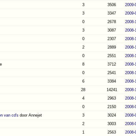
3
3506
2009-
3
3347
2009-
0
2678
2008-
3
3087
2008-
0
2307
2008-
2
2889
2008-
0
2551
2008-
e
8
3712
2008-
0
2541
2008-
6
3384
2008-
28
14241
2008-
4
2963
2008-
0
2150
2008-
en van cd's
door Annejet
3
3024
2008-
2
3003
2008-
1
2563
2008-