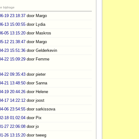
e bijdrage
06-19 23:18:37
door Margo
06-13 15:00:55
door Lydia
06-05 13:15:20
door Maskros
05-12 21:38:47
door Margo
04-23 15:51:36
door Gelderkevin
04-22 15:09:29
door Femme
04-22 09:35:43
door pieter
04-21 13:48:50
door Sanna
04-19 20:44:26
door Helene
04-17 14:22:12
door joost
04-06 23:54:55
door sarkissova
02-18 01:02:04
door Pix
01-27 22:06:08
door jo
01-26 13:15:20
door tweeg