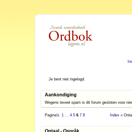
In
Je bent niet ingelogd.
Aankondiging
Wegens teveel spam is dit forum gesloten voor ni
Pagina's:
1
…
4
5
6
7
8
Index
» Onta
Ontaal - Ospråk