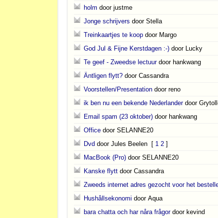
holm
door justme
Jonge schrijvers
door Stella
Treinkaartjes te koop
door Margo
God Jul & Fijne Kerstdagen :-)
door Lucky
Te geef - Zweedse lectuur
door hankwang
Äntligen flytt?
door Cassandra
Voorstellen/Presentation
door reno
ik ben nu een bekende Nederlander
door Grytoll
Email spam (23 oktober)
door hankwang
Office
door SELANNE20
Dvd
door Jules Beelen
[
1
2
]
MacBook (Pro)
door SELANNE20
Kanske flytt
door Cassandra
Zweeds internet adres gezocht voor het bestell
Hushållsekonomi
door Aqua
bara chatta och har nåra frågor
door kevind