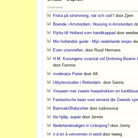
Onderwerp
Fiska på strömming, när och vart?
door Zjem
Boende i Amsterdam, Housing in Amsterdam
d
Flytta till Holland som handikappad
door weelie
Min holländsk guide - Mijn nederlands lesjes
do
Even voorstellen.
door Ruud Hermans
H.M. Konungens svarstal vid Drottning Beatrix 
door Femme
moderator Pieter
door AK
Utbytesstudier i Rotterdam.
door Sanna
Vrouwen met zwarte hoepelrokken en kantblou
Fantastische baan voor iemand die Zweeds spr
Barnvakt/Babysitter
door sarkissova
lite hjälp, aupair
door Jennie
Nederlandstaligen in Linköping?
door Jenny
ö ä en å vervormen in word
door tweeg