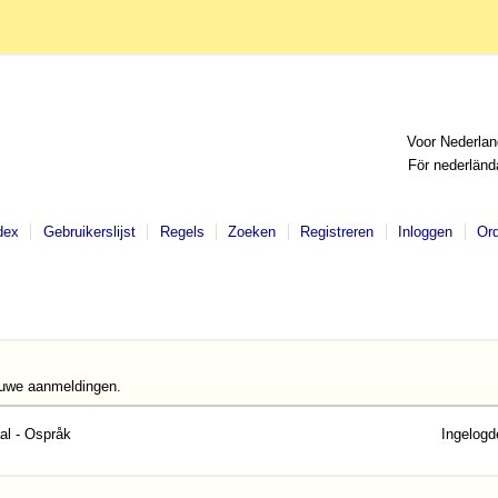
Voor Nederlan
För nederländ
dex
Gebruikerslijst
Regels
Zoeken
Registreren
Inloggen
Or
euwe aanmeldingen.
al - Ospråk
Ingelogd