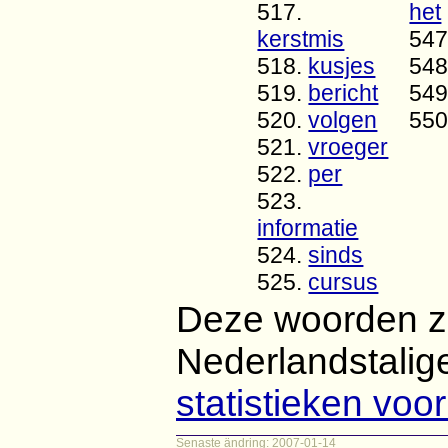
517.
het
kerstmis
547
518.
kusjes
548
519.
bericht
549
520.
volgen
550
521.
vroeger
522.
per
523.
informatie
524.
sinds
525.
cursus
Deze woorden zi
Nederlandstalige
statistieken voo
Senaste ändring: 2007-01-14