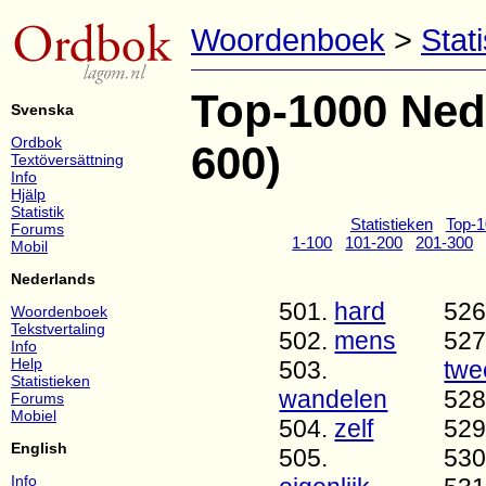
Woordenboek
>
Stati
Top-1000 Ned
Svenska
Ordbok
600)
Textöversättning
Info
Hjälp
Statistik
Statistieken
Top-1
Forums
1-100
101-200
201-300
Mobil
Nederlands
501.
hard
526
Woordenboek
Tekstvertaling
502.
mens
527
Info
Help
503.
twe
Statistieken
wandelen
528
Forums
Mobiel
504.
zelf
529
English
505.
530
Info