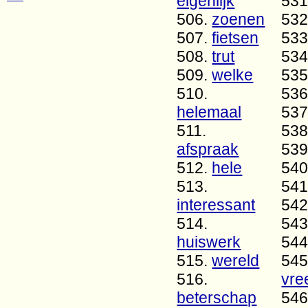
eigenlijk
531
506.
zoenen
532
507.
fietsen
533
508.
trut
534
509.
welke
535
510.
536
helemaal
537
511.
538
afspraak
539
512.
hele
540
513.
541
interessant
542
514.
543
huiswerk
544
515.
wereld
545
516.
vr
beterschap
546