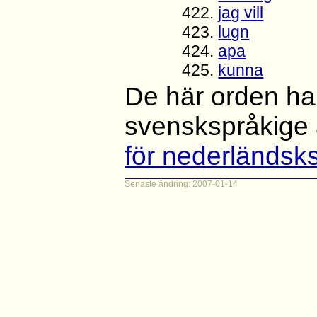
422.
jag vill
423.
lugn
424.
apa
425.
kunna
De här orden har
svenskspråkige
för nederländsk
Senaste ändring: 2007-01-14