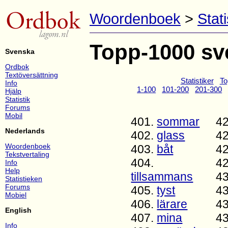
Woordenboek
>
Stati
Topp-1000 sve
Svenska
Ordbok
Textöversättning
Statistiker
To
Info
1-100
101-200
201-300
Hjälp
Statistik
Forums
Mobil
401.
sommar
4
Nederlands
402.
glass
4
Woordenboek
403.
båt
4
Tekstvertaling
404.
4
Info
Help
tillsammans
4
Statistieken
Forums
405.
tyst
4
Mobiel
406.
lärare
4
English
407.
mina
4
Info