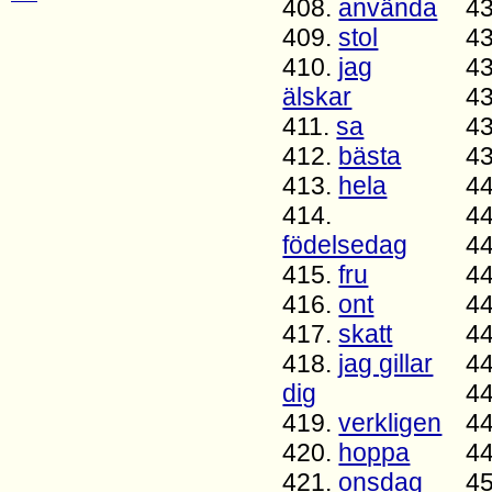
408.
använda
4
409.
stol
4
410.
jag
4
älskar
4
411.
sa
4
412.
bästa
4
413.
hela
4
414.
4
födelsedag
4
415.
fru
4
416.
ont
4
417.
skatt
4
418.
jag gillar
4
dig
4
419.
verkligen
4
420.
hoppa
4
421.
onsdag
4