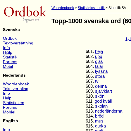
Woordenboek
>
Statistiek/statistik
> Statistik SV
Topp-1000 svenska ord (60
Svenska
Ordbok
1-
Textöversättning
Info
601.
heja
Hjälp
602.
upp
Statistik
603.
glas
Forums
604.
talar
Mobil
605.
lyssna
Nederlands
606.
stora
607.
tv
Woordenboek
608.
denna
Tekstvertaling
609.
självklart
Info
610.
skön
Help
611.
god kväll
Statistieken
612.
skolan
Forums
613.
nederländerna
Mobiel
614.
bröd
English
615.
mus
616.
gurka
Info
617.
stolt