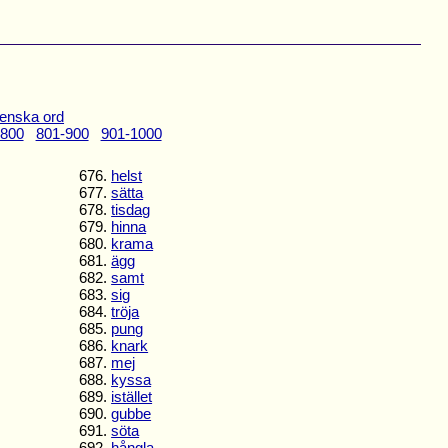
enska ord
-800
801-900
901-1000
676.
helst
677.
sätta
678.
tisdag
679.
hinna
680.
krama
681.
ägg
682.
samt
683.
sig
684.
tröja
685.
pung
686.
knark
687.
mej
688.
kyssa
689.
istället
690.
gubbe
691.
söta
692.
hångla