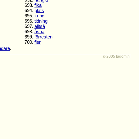
693.
fika
694.
plats
695.
kung
696.
tidning
697.
alltså
698.
åsna
699.
förresten
700.
fler
ndare
.
© 2005 lagom.nl