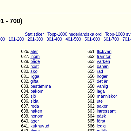
1 - 700)
Statistiker
Topp-1000 nederländska ord
Topp-1000 sv
100
101-200
201-300
301-400
401-500
501-600
601-700
701
626.
äter
651.
flickvän
627.
inom
652.
framför
628.
både
653.
varken
629.
höst
654.
banan
630.
sko
655.
råd
631.
ligga
656.
höger
632.
gifta
657.
det är
633.
bestämma
658.
vanlig
634.
bakom
659.
laga
635.
sjö
660.
människor
636.
sida
661.
ute
637.
reda
662.
saker
638.
naken
663.
intressant
639.
honom
664.
påsk
640.
äger
665.
först
641.
kukhuvud
666.
ledig
642.
ringa
667.
mjölk