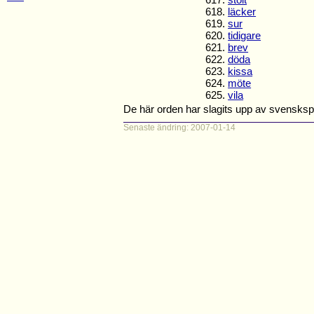
618.
läcker
619.
sur
620.
tidigare
621.
brev
622.
döda
623.
kissa
624.
möte
625.
vila
De här orden har slagits upp av svensks
Senaste ändring: 2007-01-14