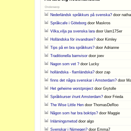
Onderwerp
Nederländsk språkkurs på svenska?
door natha
Språkcafe i Göteborg
door Maskros
Vilka,vilja pa svenska lara
door Uam17Ser
Holländska för invandrare?
door Kimley
Tips på en bra språkkurs?
door Adrianne
Traditionella barnvisor
door joev
Nagon som vet ?
door Lucky
holländska - flamländska?
door zap
finns det några svenskar i Amsterdam?
door Ma
Het geheime worstproject
door Grytolle
Språkkurser i/runt Amsterdam?
door Frieda
The Wise Little Hen
door ThomasDeRoo
Någon som har bra boktips?
door Maggie
Inlärningsmetod
door algo
Svenskar i Nijmegen?
door Emma7