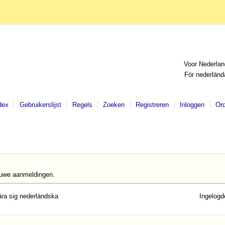
Voor Nederlan
För nederländ
dex
Gebruikerslijst
Regels
Zoeken
Registreren
Inloggen
Or
euwe aanmeldingen.
lära sig nederländska
Ingelogd