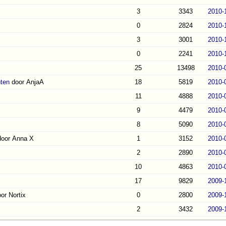
3
3343
2010-
0
2824
2010-
3
3001
2010-
0
2241
2010-
25
13498
2010-
nten
door AnjaA
18
5819
2010-
11
4888
2010-
9
4479
2010-
8
5090
2010-
door Anna X
1
3152
2010-
2
2890
2010-
10
4863
2010-
17
9829
2009-
or Nortix
0
2800
2009-
2
3432
2009-