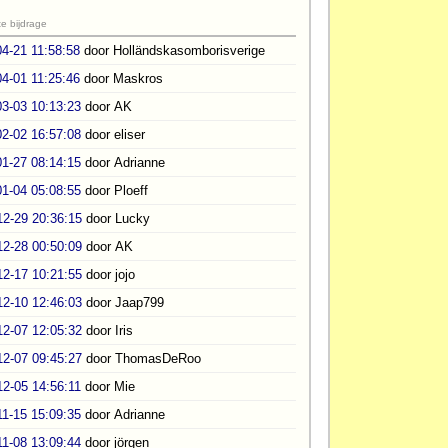
e bijdrage
04-21 11:58:58
door Holländskasomborisverige
04-01 11:25:46
door Maskros
03-03 10:13:23
door AK
02-02 16:57:08
door eliser
01-27 08:14:15
door Adrianne
01-04 05:08:55
door Ploeff
12-29 20:36:15
door Lucky
12-28 00:50:09
door AK
12-17 10:21:55
door jojo
12-10 12:46:03
door Jaap799
12-07 12:05:32
door Iris
12-07 09:45:27
door ThomasDeRoo
12-05 14:56:11
door Mie
11-15 15:09:35
door Adrianne
11-08 13:09:44
door jörgen