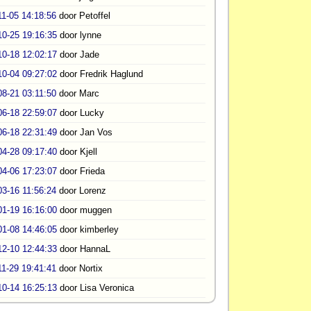
11-05 14:18:56
door Petoffel
10-25 19:16:35
door lynne
10-18 12:02:17
door Jade
10-04 09:27:02
door Fredrik Haglund
08-21 03:11:50
door Marc
06-18 22:59:07
door Lucky
06-18 22:31:49
door Jan Vos
04-28 09:17:40
door Kjell
04-06 17:23:07
door Frieda
03-16 11:56:24
door Lorenz
01-19 16:16:00
door muggen
01-08 14:46:05
door kimberley
12-10 12:44:33
door HannaL
11-29 19:41:41
door Nortix
10-14 16:25:13
door Lisa Veronica