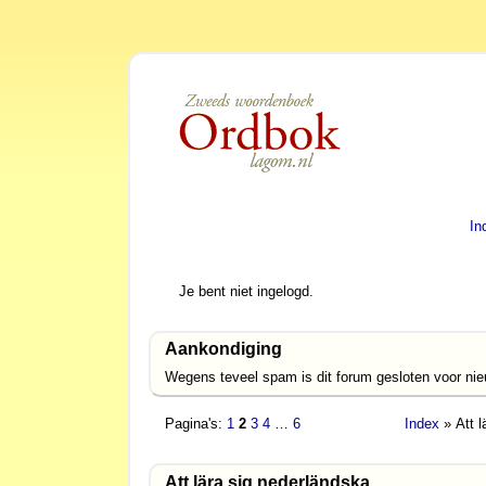
In
Je bent niet ingelogd.
Aankondiging
Wegens teveel spam is dit forum gesloten voor ni
Pagina's:
1
2
3
4
…
6
Index
» Att 
Att lära sig nederländska