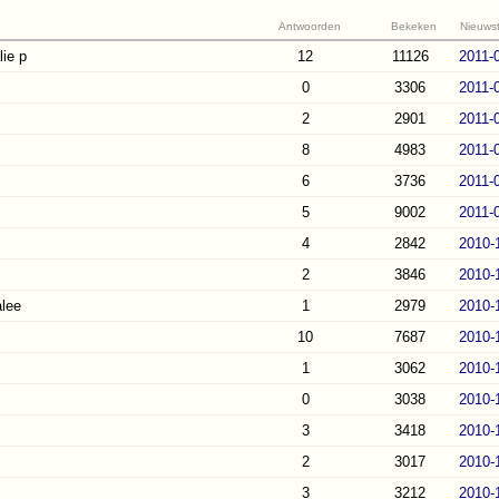
Antwoorden
Bekeken
Nieuwst
lie p
12
11126
2011-
0
3306
2011-
2
2901
2011-
8
4983
2011-
6
3736
2011-
5
9002
2011-
4
2842
2010-
2
3846
2010-
lee
1
2979
2010-
10
7687
2010-
1
3062
2010-
0
3038
2010-
3
3418
2010-
2
3017
2010-
3
3212
2010-