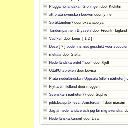
Plugga holländska i Groningen
door Kickitin
att prata svenska i Leuven
door lynne
Språktandem?
door oksanapolya
Tandempartner i Bryssel?
door Fredrik Haglund
Vad kul!
door Leen
[
1
2
]
Deze [ ? ] bodem is niet geschikt voor succule
mekaar
door Stella
Nederländska ordet "hoor"
door Kjell
Uttal/Uitspreken
door Lovisa
Prata nederländska i Uppsala (eller i närheten)
Flytta till Holland
door muggen
Svenskar i narheten??
door Sophie
jobb,bo,språk,leva i Amsterdam !
door inasam
Jag är nederländare och jag lär mig svenska.
do
Nederlänska kurser!
door Lisa