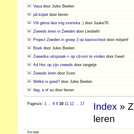
Vasa
door Jules Beelen
på köpet
door lieven
Vill gärna lära mig svenska :)
door Juuke76
Zweeds leren in Zweden
door Liesbeth
Project Zweden in groep 3 op basisschool
door mirjamf
Boek
door Jules Beelen
Zweedse uitspraak-> op cd-rom te vinden
door Geert
Ad Hoc op zijn zweeds
door tangetje
Zweeds leren
door Sven
Welke is goed?
door Jules Beelen
dag: a of au
door lieven
Index
» 
Pagina's:
1
…
8
9
10
11
12
…
17
leren
Ga naar