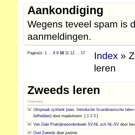
Aankondiging
Wegens teveel spam is d
aanmeldingen.
Index
» 
Pagina's:
1
…
8
9
10
11
12
…
17
leren
Zweeds leren
Onderwerp
Uitspraak sj-klank (was: Introductie Scandinavische talen-
liefhebber)
door maalstroom
[
1
2
3
]
Van Dale Praktijkwoordenboek SV-NL och NL-SV
door lie
Oud Zweeds
door justme