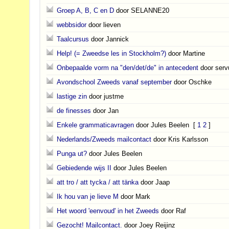
Groep A, B, C en D
door SELANNE20
webbsidor
door lieven
Taalcursus
door Jannick
Help! (= Zweedse les in Stockholm?)
door Martine
Onbepaalde vorm na "den/det/de" in antecedent
door serv
Avondschool Zweeds vanaf september
door Oschke
lastige zin
door justme
de finesses
door Jan
Enkele grammaticavragen
door Jules Beelen
[
1
2
]
Nederlands/Zweeds mailcontact
door Kris Karlsson
Punga ut?
door Jules Beelen
Gebiedende wijs II
door Jules Beelen
att tro / att tycka / att tänka
door Jaap
Ik hou van je lieve M
door Mark
Het woord 'eenvoud' in het Zweeds
door Raf
Gezocht! Mailcontact.
door Joey Reijinz